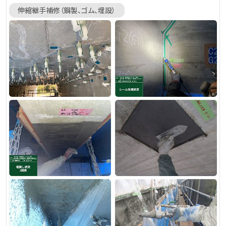
伸縮継手補修（鋼製、ゴム、埋設）