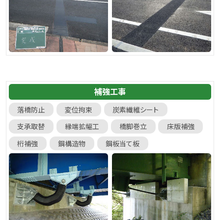
補強工事
落橋防止
変位拘束
炭素繊維シート
支承取替
縁端拡幅工
橋脚巻立
床版補強
桁補強
鋼構造物
鋼板当て板